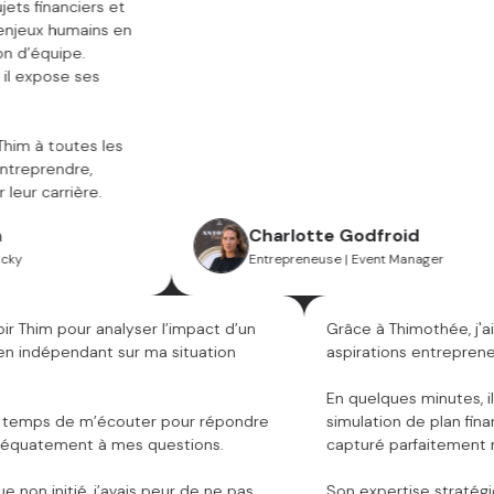
financiers et
ux humains en
équipe.
xpose ses
 toutes les
prendre,
 carrière.
Charlotte Godfroid
Entrepreneuse | Event Manager
été voir Thim pour analyser l’impact d’un
Grâce à Thimothée
age en indépendant sur ma situation
aspirations entrep
lle.
En quelques minut
 pris le temps de m’écouter pour répondre
simulation de plan
lus adéquatement à mes questions.
capturé parfaitem
nt que non initié, j’avais peur de ne pas
Son expertise str