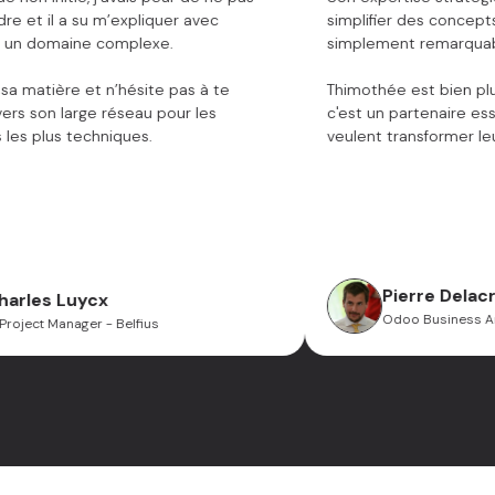
rendre et il a su m’expliquer avec
simplifier des co
licité un domaine complexe.
simplement remar
nnaît sa matière et n’hésite pas à te
Thimothée est bien
cer vers son large réseau pour les
c'est un partenair
ions les plus techniques.
veulent transforme
Pierre De
Charles Luycx
Odoo Busine
IT Project Manager - Belfius