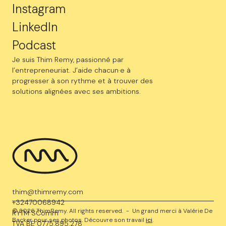
Instagram
LinkedIn
Podcast
Je suis Thim Remy, passionné par
l’entrepreneuriat. J’aide chacun·e à
progresser à son rythme et à trouver des
solutions alignées avec ses ambitions.
thim@thimremy.com
‍+32470068942
© 2026 ThimRemy. All rights reserved. - Un grand merci à Valérie De
RYTM SComm
Backer pour ses photos. Découvre son travail
ici
.
TVA BE 0775.895.278