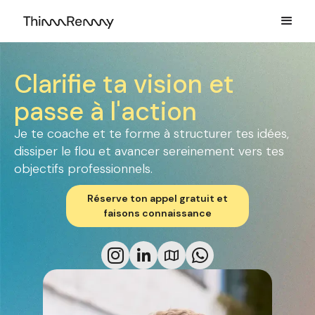
Clarifie ta vision et
passe à l'action
Je te coache et te forme à structurer tes idées,
dissiper le flou et avancer sereinement vers tes
objectifs professionnels.
Réserve ton appel gratuit et
faisons connaissance



